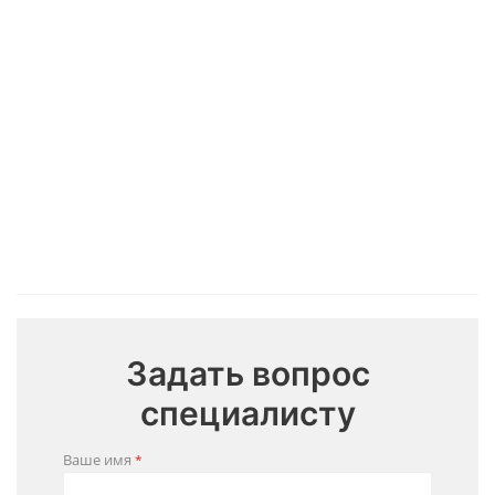
Вилы
Захват
Ковш для
Корчеват
"Крокодил"
для
погрузки
крокод
погрузки
корнеплодов
брёвен
Цена:
Цена:
520 000
Цена:
Цена:
325 000
₽
₽
4 223 940
₽
310 000
Задать вопрос
специалисту
Ваше имя
*