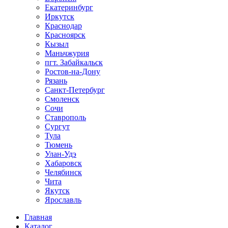
Екатеринбург
Иркутск
Краснодар
Красноярск
Кызыл
Маньчжурия
пгт. Забайкальск
Ростов-на-Дону
Рязань
Санкт-Петербург
Смоленск
Сочи
Ставрополь
Сургут
Тула
Тюмень
Улан-Удэ
Хабаровск
Челябинск
Чита
Якутск
Ярославль
Главная
Каталог