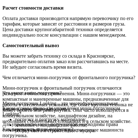
Расчет стоимости доставки
Оплата доставки производится напрямую перевозчику по его
тарифам, которые зависят от расстояния и размеров груза.
Цена доставки крупногабаритной техники определяется
индивидуально после консультации с нашим менеджером.
Самостоятельный вывоз
Вы можете забрать технику со склада в Красноярске,
предварительно оплатив заказ или рассчитавшись на месте.
Не забудьте согласовать время визита.
Чем отличается мини-погрузчик от фронтального погрузчика?
Мини-погрузчик и фронтальный погрузчик отличаются
Что умеет мини-погрузчик?
размером и областью применения. Мини-погрузчики — это
компактные и маневренные машины, предназначенные для
Мини-погрузчик Lonking – это многофункциональная
работы в стесненных условиях, где более крупная техника не
Какие нужны права для управления мини-погрузчиком
машина, способная выполнять:
может пройти или развернуться. Они часто используются в
Lonking?
коммунальном хозяйстве, ландшафтном дизайне, на
погрузку и разгрузку материалов;
небольших строительных площадках и в сельском хозяйстве.
Для управления мини-погрузчиком необходимы права
земляные и ландшафтные работы;
Как перевозить мини-погрузчик?
соответствующей категории и удостоверение машиниста
уборку снега и строительного мусора.
погрузчика.