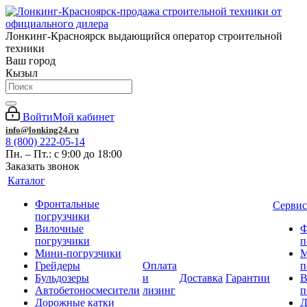
Лонкинг-Красноярск выдающийся оператор строительной
техники
Ваш город
Кызыл
Войти
Мой кабинет
info@lonking24.ru
8 (800) 222-05-14
Пн. – Пт.: с 9:00 до 18:00
Заказать звонок
Каталог
Фронтальные
Сервис
погрузчики
Вилочные
Ф
погрузчики
п
Мини-погрузчики
М
Грейдеры
Оплата
п
Бульдозеры
и
Доставка
Гарантии
В
Автобетоносмесители
лизинг
п
Дорожные катки
Д