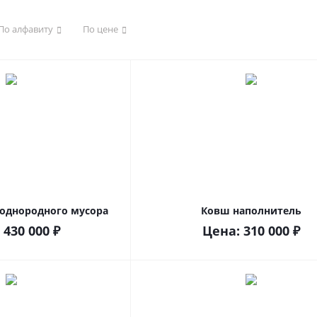
По алфавиту
По цене
еоднородного мусора
Ковш наполнитель
:
430 000
₽
Цена:
310 000
₽