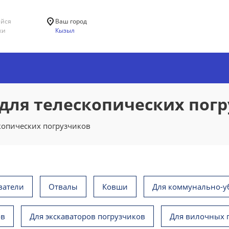
ийся
Ваш город
ки
Кызыл
для телескопических пог
копических погрузчиков
ватели
Отвалы
Ковши
Для коммунально-у
ов
Для экскаваторов погрузчиков
Для вилочных 