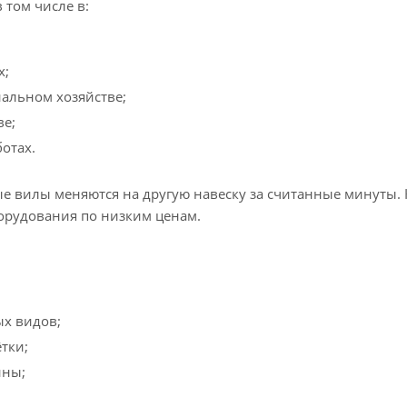
 том числе в:
х;
льном хозяйстве;
ве;
отах.
е вилы меняются на другую навеску за считанные минуты.
орудования по низким ценам.
х видов;
тки;
ины;