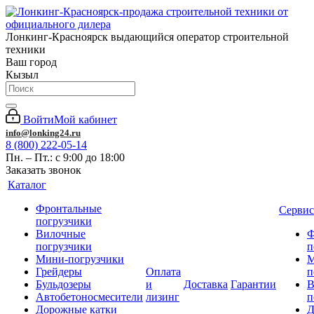
Лонкинг-Красноярск выдающийся оператор строительной
техники
Ваш город
Кызыл
Войти
Мой кабинет
info@lonking24.ru
8 (800) 222-05-14
Пн. – Пт.: с 9:00 до 18:00
Заказать звонок
Каталог
Фронтальные
Сервис
погрузчики
Вилочные
Ф
погрузчики
п
Мини-погрузчики
М
Грейдеры
Оплата
п
Бульдозеры
и
Доставка
Гарантии
В
Автобетоносмесители
лизинг
п
Дорожные катки
Д