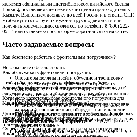
являемся официальным дистрибьютором китайского бренда
Lonking, поставляем спецтехнику по ценам производителя в
Кызылу. Выполняем доставку по всей России и в страны СНГ.
Чтобы купить погрузчик нужной грузоподъемности или
получить консультацию, свяжитесь по телефону 8 (800) 222-
05-14 или оставьте запрос в форме обратной связи на сайте.
Часто задаваемые вопросы
Как безопасно работать с фронтальным погрузчиком?
Не забывайте о безопасности:
Как обслуживать фронтальный погрузчик?
Операторы должны пройти обучение и тренировку.
Чтобы обеспечить долгую и эффективную работу
Перед началом работы проверяйте исправность
Как выбрать фронтальный погрузчик для стройплощадки?
фронтального погрузчика, следует придерживаться
погрузчика.
следующих рекомендаций по техническому обслуживанию:
Используйте каску, очки, ботинки и жилет.
Когда дело касается выбора фронтального погрузчика для
Не перегружайте погрузчик.
Как перевозить фронтальный погрузчик?
стройплощадки, следует учесть несколько важных факторов:
Регулярно проверяйте состояние погрузчика, уровень
Не оставляйте погрузчик без присмотра в рабочем
жидкостей, состояние шин, оборудование и наличие
состоянии.
Для перевозки используют трал или низкорамную платформу.
Грузоподъемность:
определите необходимый вес
повреждений.
Какие бывают фронтальные погрузчики?
Погрузка происходит с помощью аппарели, а для закрепления
грузов, чтобы выбрать погрузчик, способный
Смазывайте движущиеся части, чтобы предотвратить
Помните, безопасность — приоритет!
применяют цепи и стяжки.
справиться с ними.
износ.
Существует множество видов фронтальных погрузчиков:
Размер и маневренность:
учитывайте пространство, в
Выполняйте замену масла и фильтров согласно
Какие нужны права?
котором планируется работать погрузчик.