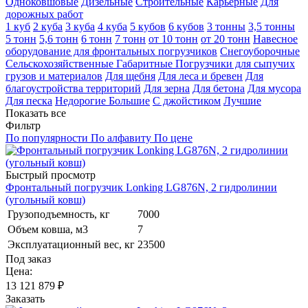
Одноковшовые
Дизельные
Строительные
Карьерные
Для
дорожных работ
1 куб
2 куба
3 куба
4 куба
5 кубов
6 кубов
3 тонны
3,5 тонны
5 тонн
5,6 тонн
6 тонн
7 тонн
от 10 тонн
от 20 тонн
Навесное
оборудование для фронтальных погрузчиков
Снегоуборочные
Сельскохозяйственные
Габаритные
Погрузчики для сыпучих
грузов и материалов
Для щебня
Для леса и бревен
Для
благоустройства территорий
Для зерна
Для бетона
Для мусора
Для песка
Недорогие
Большие
С джойстиком
Лучшие
Показать все
Фильтр
По популярности
По алфавиту
По цене
Быстрый просмотр
Фронтальный погрузчик Lonking LG876N, 2 гидролинии
(угольный ковш)
Грузоподъемность, кг
7000
Объем ковша, м3
7
Эксплуатационный вес, кг
23500
Под заказ
Цена:
13 121 879
₽
Заказать