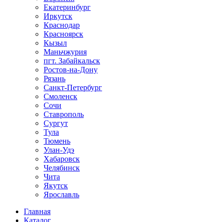
Екатеринбург
Иркутск
Краснодар
Красноярск
Кызыл
Маньчжурия
пгт. Забайкальск
Ростов-на-Дону
Рязань
Санкт-Петербург
Смоленск
Сочи
Ставрополь
Сургут
Тула
Тюмень
Улан-Удэ
Хабаровск
Челябинск
Чита
Якутск
Ярославль
Главная
Каталог