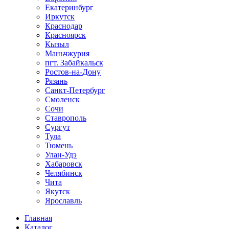
Екатеринбург
Иркутск
Краснодар
Красноярск
Кызыл
Маньчжурия
пгт. Забайкальск
Ростов-на-Дону
Рязань
Санкт-Петербург
Смоленск
Сочи
Ставрополь
Сургут
Тула
Тюмень
Улан-Удэ
Хабаровск
Челябинск
Чита
Якутск
Ярославль
Главная
Каталог