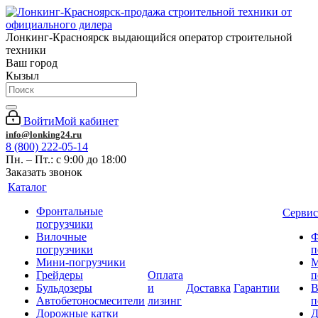
Лонкинг-Красноярск выдающийся оператор строительной
техники
Ваш город
Кызыл
Войти
Мой кабинет
info@lonking24.ru
8 (800) 222-05-14
Пн. – Пт.: с 9:00 до 18:00
Заказать звонок
Каталог
Фронтальные
Сервис
погрузчики
Вилочные
Ф
погрузчики
п
Мини-погрузчики
М
Грейдеры
Оплата
п
Бульдозеры
и
Доставка
Гарантии
В
Автобетоносмесители
лизинг
п
Дорожные катки
Д