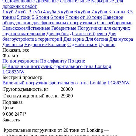
Одноковшовые
Дизельные
Строительные
Карьерные
Для
дорожных работ
1 куб
2 куба
3 куба
4 куба
5 кубов
6 кубов
7 кубов
3 тонны
3,5
тонны
5 тонн
5,6 тонн
6 тонн
7 тонн
от 10 тонн
Навесное
оборудование для фронтальных погрузчиков
Снегоуборочные
Сельскохозяйственные
Габаритные
Погрузчики для сыпучих
грузов и материалов
Для щебня
Для леса и бревен
Для
благоустройства территорий
Для зерна
Для бетона
Для мусора
Для песка
Недорогие
Большие
С джойстиком
Лучшие
Показать все
Фильтр
По популярности
По алфавиту
По цене
Быстрый просмотр
Вилочный погрузчик фронтального типа Lonking LG863NW
Грузоподъемность, кг
28000
Эксплуатационный вес, кг
29380
Под заказ
Цена:
9 086 247
₽
Заказать
Фронтальные погрузчики от 20 тонн от Lonking —
эффективная и надежная техника, которая может легко